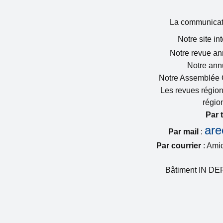
La communicatio
Notre site in
Notre revue ann
Notre annu
Notre Assemblée 
Les revues région
région
Par 
are
Par mail
:
Par courrier
: Ami
Bâtiment IN DE