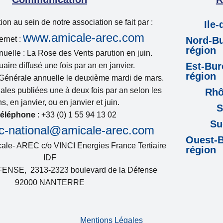
n au sein de notre association se fait par :
Ile
www.amicale-arec.com
ternet :
Nord-Bu
région
uelle : La Rose des Vents parution en juin.
Est-Bur
aire diffusé une fois par an en janvier.
région
Générale annuelle le deuxième mardi de mars.
ales publiées une à deux fois par an selon les
Rhô
s, en janvier, ou en janvier et juin.
S
téléphone
: +33 (0) 1 55 94 13 02
Su
c-national@amicale-arec.com
Ouest-B
cale- AREC c/o VINCI Energies France Tertiaire
région
IDF
FENSE, 2313-2323 boulevard de la Défense
92000 NANTERRE
Mentions Légales