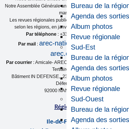
Bureau de la régio
Notre Assemblée Générale annuelle le deuxième mardi de
mars.
Agenda des sortie
Les revues régionales publiées une à deux fois par an
Album photos
selon les régions, en janvier, ou en janvier et juin.
Par téléphone
: +33 (0) 1 55 94 13 02
Revue régionale
arec-national@amicale-
Par mail
:
Sud-Est
arec.com
Bureau de la régio
Par courrier
: Amicale- AREC c/o VINCI Energies France
Agenda des sortie
Tertiaire IDF
Bâtiment IN DEFENSE, 2313-2323 boulevard de la
Album photos
Défense
Revue régionale
92000 NANTERRE
Sud-Ouest
Régions
Bureau de la régio
Agenda des sortie
Ile-de-France