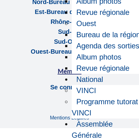
Album photos
Nord-Bureau de la région
Revue régionale
Est-Bureau de la région
Rhône-Alpes
Ouest
Sud-Est
Bureau de la régio
Sud-Ouest
Agenda des sortie
Ouest-Bureau de la région
Album photos
Revue régionale
Membre
National
Se connecter
VINCI
Programme tutorat
VINCI
Mentions Légales
Assemblée
Générale