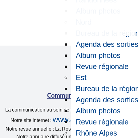
Album photos
Nord
Bureau de la régio
Agenda des sortie
Album photos
Revue régionale
Est
Bureau de la régio
Communication
Agenda des sortie
Album photos
La communication au sein de notre association se fait par :
www.amicale-arec.com
Notre site internet :
Revue régionale
Notre revue annuelle : La Rose des Vents parution en juin.
Rhône Alpes
Notre annuaire diffusé une fois par an en janvier.