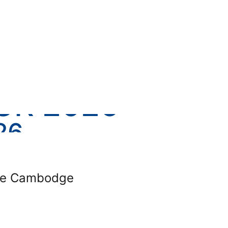
ons et de tisser de nouveaux
UR 2026
26
r le Cambodge