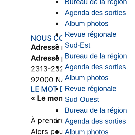
Bureau de la région
Agenda des sorties
Album photos
Revue régionale
NOUS CONTACTER
Sud-Est
Adresse mail
: jean-michel.g
Bureau de la région
Adresse postale
: Amicale-ARE
Agenda des sorties
2313-2323 boulevard de la D
Album photos
92000 NANTERRE
Revue régionale
LE MOT DU RESPONSABLE
« Le monde est un livre et ce
Sud-Ouest
Bureau de la région
À prendre en fonction de l’éta
Agenda des sorties
Alors pour atteindre cet obj
Album photos