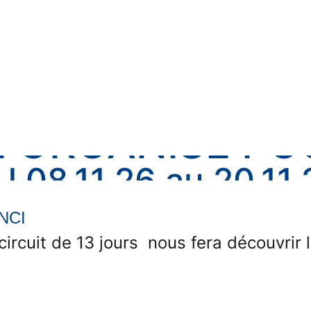
ur du monde.
 découvrir les membres des autres régi
s.
 ORGANISE PO
U 08.11.26 au 20.11.
CAMBODGE
INCI
circuit de 13 jours nous fera découvri
ées dans le programme ci-joint.