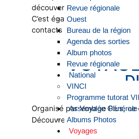
découverte de pays tout auto
Revue régionale
C’est également l’occasion de
Ouest
contacts au cours des voyage
Bureau de la région
Agenda des sorties
Album photos
VOYAGE
Revue régionale
National
D
VINCI
Programme tutorat V
Organisé par Voyage Plus, ce 
Assemblée Générale
Découvrez le détail des journ
Albums Photos
Voyages