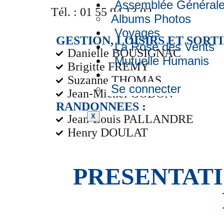
Assemblée Général
Tél. : 01 55 94 13 02
Albums Photos
Voyages
GESTION, LOISIRS ET SORTI
La Rose des Vents
Danielle BOUSIGNAC
Mutuelle Humanis
Brigitte FREMY
Suzanne THOMAS
Se connecter
Jean-Michel GODON
RANDONNEES :
Jean-Louis PALLANDRE
X
Henry DOULAT
PRESENTATI