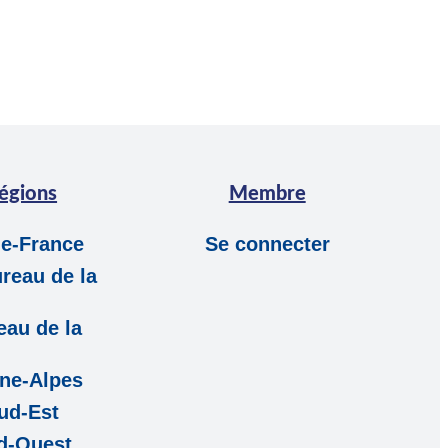
égions
Membre
de-France
Se connecter
reau de la
eau de la
ne-Alpes
ud-Est
d-Ouest