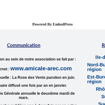
Powered By EmbedPress
Communication
R
Ile-
 au sein de notre association se fait par :
Nord-Bu
www.amicale-arec.com
région
ernet :
Est-Bur
uelle : La Rose des Vents parution en juin.
région
ire diffusé une fois par an en janvier.
Rhô
e Générale annuelle le deuxième mardi de
S
mars.
Su