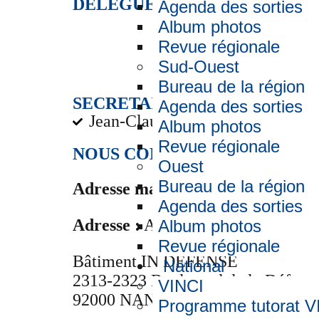
DELEGUE REGIONAL ET TRE
Agenda des sorties
Album photos
Revue régionale
Sud-Ouest
Bureau de la région
SECRETAIRE :
Agenda des sorties
Jean-Claude LAURIN
Album photos
Revue régionale
NOUS CONTACTER :
Ouest
Bureau de la région
Adresse mail :
iledefrance@amica
Agenda des sorties
Adresse :
Amicale-AREC c/o VINCI 
Album photos
Revue régionale
Bâtiment IN DEFENSE
National
2313-2323 Boulevard de la Défens
VINCI
92000 NANTERRE
Programme tutorat V