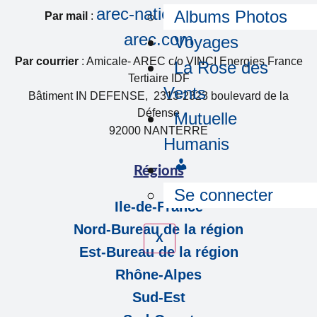
arec-national@amicale-
Albums Photos
Par mail
:
arec.com
Voyages
Par courrier
: Amicale- AREC c/o VINCI Energies France
La Rose des
Tertiaire IDF
Vents
Bâtiment IN DEFENSE, 2313-2323 boulevard de la
Défense
Mutuelle
92000 NANTERRE
Humanis
Régions
Se connecter
Ile-de-France
Nord-Bureau de la région
X
Est-Bureau de la région
Rhône-Alpes
Sud-Est