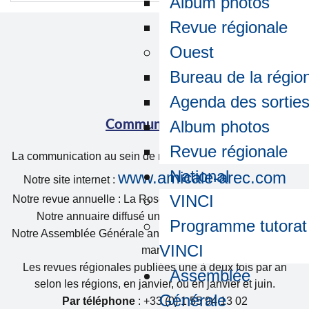
Album photos
Revue régionale
Ouest
Bureau de la régio
Agenda des sortie
Album photos
Communication
Revue régionale
La communication au sein de notre association se fait par :
National
www.amicale-arec.com
Notre site internet :
VINCI
Notre revue annuelle : La Rose des Vents parution en juin.
Notre annuaire diffusé une fois par an en janvier.
Programme tutorat
Notre Assemblée Générale annuelle le deuxième mardi de
VINCI
mars.
Les revues régionales publiées une à deux fois par an
Assemblée
selon les régions, en janvier, ou en janvier et juin.
Générale
Par téléphone
: +33 (0) 1 55 94 13 02