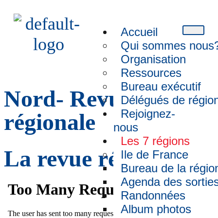
Accueil
Qui sommes nous
Organisation
Ressources
Bureau exécutif
Nord- Revue
Délégués de régio
Rejoignez-
régionale
nous
Les 7 régions
La revue régionale
Ile de France
Bureau de la régio
Agenda des sortie
Randonnées
Album photos