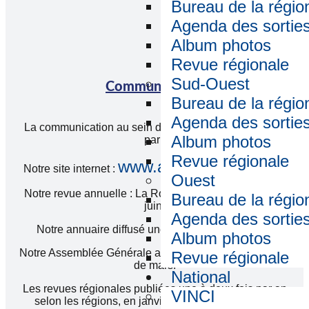
Bureau de la régio
Agenda des sortie
Album photos
Revue régionale
Sud-Ouest
Communication
Bureau de la régio
Agenda des sortie
La communication au sein de notre association se fait
Album photos
par :
Revue régionale
www.amicale-arec.com
Notre site internet :
Ouest
Notre revue annuelle : La Rose des Vents parution en
Bureau de la régio
juin.
Agenda des sortie
Notre annuaire diffusé une fois par an en janvier.
Album photos
Notre Assemblée Générale annuelle le deuxième mardi
Revue régionale
de mars.
National
Les revues régionales publiées une à deux fois par an
VINCI
selon les régions, en janvier, ou en janvier et juin.