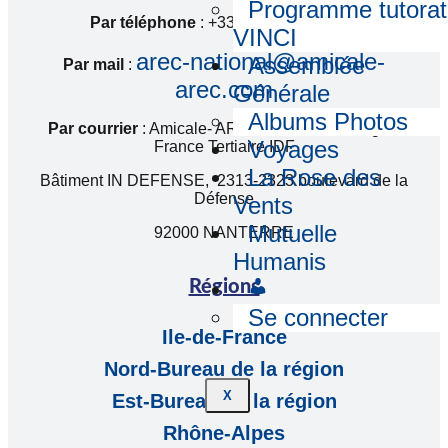
Programme tutorat
Par téléphone
: +33 (0) 1 55 94 13 02
VINCI
arec-national@amicale-
Assemblée
Par mail
:
arec.com
Générale
Albums Photos
Par courrier
: Amicale- AREC c/o VINCI Energies
Voyages
France Tertiaire IDF
La Rose des
Bâtiment IN DEFENSE, 2313-2323 boulevard de la
Défense
Vents
Mutuelle
92000 NANTERRE
Humanis
Régions
Se connecter
Ile-de-France
Nord-Bureau de la région
X
Est-Bureau de la région
Rhône-Alpes