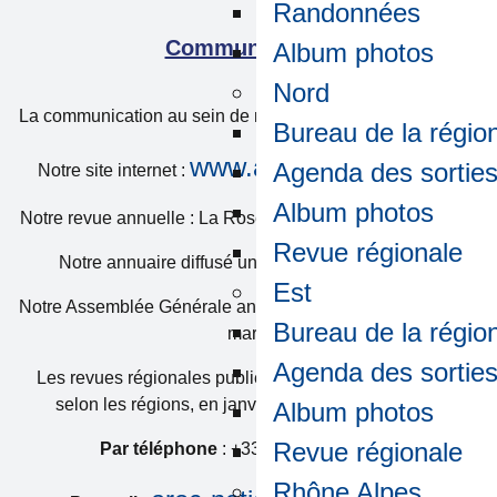
Randonnées
Communication
Album photos
Nord
La communication au sein de notre association se fait par :
Bureau de la régio
www.amicale-arec.com
Agenda des sortie
Notre site internet :
Album photos
Notre revue annuelle : La Rose des Vents parution en juin.
Revue régionale
Notre annuaire diffusé une fois par an en janvier.
Est
Notre Assemblée Générale annuelle le deuxième mardi de
Bureau de la régio
mars.
Agenda des sortie
Les revues régionales publiées une à deux fois par an
selon les régions, en janvier, ou en janvier et juin.
Album photos
Revue régionale
Par téléphone
: +33 (0) 1 55 94 13 02
Rhône Alpes