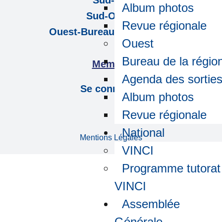
Sud-Est
Album photos
Sud-Ouest
Revue régionale
Ouest-Bureau de la région
Ouest
Bureau de la régio
Membre
Agenda des sortie
Se connecter
Album photos
Revue régionale
National
Mentions Légales
VINCI
Programme tutorat
VINCI
Assemblée
Générale