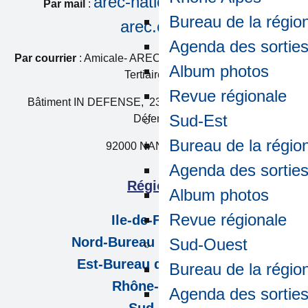
arec-national@amicale-
Par mail
:
Bureau de la régio
arec.com
Agenda des sortie
Par courrier
: Amicale- AREC c/o VINCI Energies France
Album photos
Tertiaire IDF
Revue régionale
Bâtiment IN DEFENSE, 2313-2323 boulevard de la
Sud-Est
Défense
Bureau de la régio
92000 NANTERRE
Agenda des sortie
Régions
Album photos
Revue régionale
Ile-de-France
Nord-Bureau de la région
Sud-Ouest
Est-Bureau de la région
Bureau de la régio
Rhône-Alpes
Agenda des sortie