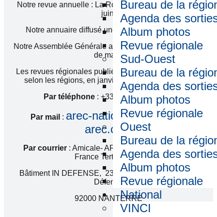
Bureau de la régio
Notre revue annuelle : La Rose des Vents parution en
juin.
Agenda des sortie
Album photos
Notre annuaire diffusé une fois par an en janvier.
Revue régionale
Notre Assemblée Générale annuelle le deuxième mardi
de mars.
Sud-Ouest
Bureau de la régio
Les revues régionales publiées une à deux fois par an
selon les régions, en janvier, ou en janvier et juin.
Agenda des sortie
Par téléphone
: +33 (0) 1 55 94 13 02
Album photos
Revue régionale
arec-national@amicale-
Par mail
:
Ouest
arec.com
Bureau de la régio
Par courrier
: Amicale- AREC c/o VINCI Energies
Agenda des sortie
France Tertiaire IDF
Album photos
Bâtiment IN DEFENSE, 2313-2323 boulevard de la
Revue régionale
Défense
National
92000 NANTERRE
VINCI