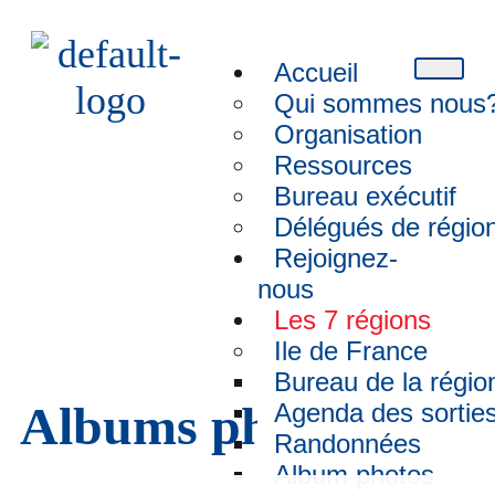
Accueil
Qui sommes nous
Organisation
Ressources
Bureau exécutif
Délégués de régio
Rejoignez-
Est-Album photos
nous
Les 7 régions
Ile de France
Bureau de la régio
Albums photos
Agenda des sortie
Randonnées
Album photos