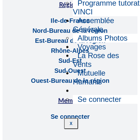
Programme tutorat
Régions
VINCI
Assemblée
Ile-de-France
Générale
Nord-Bureau de la région
Albums Photos
Est-Bureau de la région
Voyages
Rhône-Alpes
La Rose des
Sud-Est
Vents
Sud-Ouest
Mutuelle
Ouest-Bureau de la région
Humanis
Se connecter
Membre
Se connecter
X