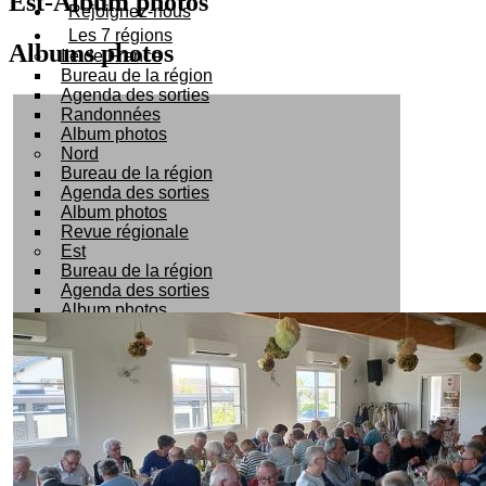
Est-Album photos
Rejoignez-nous
Les 7 régions
Albums photos
Ile de France
Bureau de la région
Agenda des sorties
Randonnées
Album photos
Nord
Bureau de la région
Agenda des sorties
Album photos
Revue régionale
Est
Bureau de la région
Agenda des sorties
Album photos
Revue régionale
Rhône Alpes
Bureau de la région
Agenda des sorties
Album photos
Revue régionale
Sud-Est
Bureau de la région
Agenda des sorties