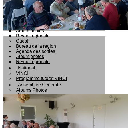
Album photos
Revue régionale
Sud-Ouest
Bureau de la région
Agenda des sorties
Album photos
Revue régionale
Ouest
Bureau de la région
Agenda des sorties
Album photos
Revue régionale
National
VINCI
Programme tutorat VINCI
Assemblée Générale
Albums Photos
Voyages
La Rose des Vents
Mutuelle Humanis
Se connecter
X