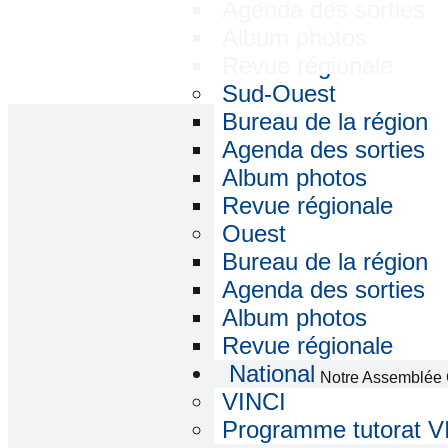
Agenda des sorties
Album photos
Revue régionale
Sud-Ouest
Bureau de la région
Agenda des sorties
Album photos
Revue régionale
Ouest
La communicatio
Bureau de la région
Notre site in
Agenda des sorties
Notre revue an
Album photos
Revue régionale
Notre annu
National
Notre Assemblée 
VINCI
Les revues région
Programme tutorat V
région