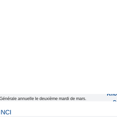
Communication
R
Ile-
n au sein de notre association se fait par :
Nord-Bu
www.amicale-arec.com
région
ternet :
Est-Bur
nuelle : La Rose des Vents parution en juin.
région
aire diffusé une fois par an en janvier.
Rhô
Générale annuelle le deuxième mardi de mars.
S
ales publiées une à deux fois par an selon les
Su
INCI
s, en janvier, ou en janvier et juin.