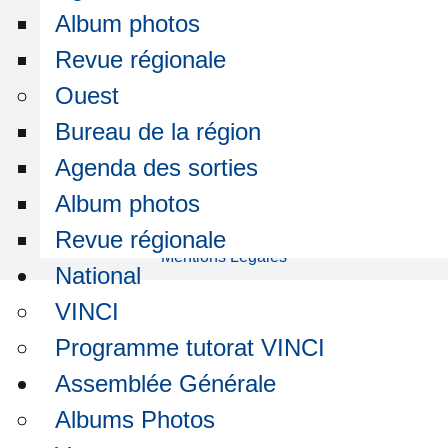
Ouest-Bureau de la région
Album photos
Revue régionale
Membre
Ouest
Bureau de la région
Se connecter
Agenda des sorties
Album photos
Revue régionale
Mentions Légales
National
VINCI
Programme tutorat VINCI
Assemblée Générale
Albums Photos