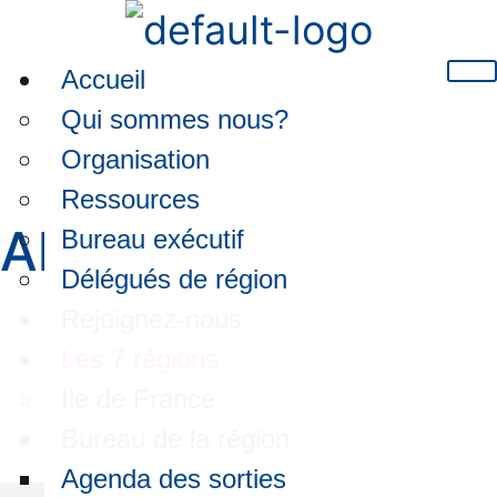
Accueil
Qui sommes nous?
Organisation
Est-Album photos
Ressources
Albums photos
Bureau exécutif
Délégués de région
Rejoignez-nous
Les 7 régions
Ile de France
Bureau de la région
Agenda des sorties