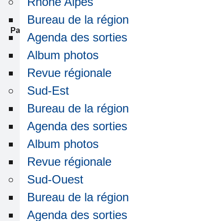
Rhône Alpes
arec.com
Bureau de la région
Par courrier
: Amicale- AREC c/o VINCI Energies France
Agenda des sorties
Tertiaire IDF
Album photos
Bâtiment IN DEFENSE, 2313-2323 boulevard de la
Défense
Revue régionale
92000 NANTERRE
Sud-Est
Bureau de la région
Régions
Agenda des sorties
Ile-de-France
Album photos
Nord-Bureau de la région
Revue régionale
Est-Bureau de la région
Sud-Ouest
Rhône-Alpes
Bureau de la région
Sud-Est
Agenda des sorties
Sud-Ouest