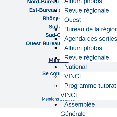
Album photos
Nord-Bureau de la région
Revue régionale
Est-Bureau de la région
Rhône-Alpes
Ouest
Sud-Est
Bureau de la régio
Sud-Ouest
Agenda des sortie
Ouest-Bureau de la région
Album photos
Revue régionale
Membre
National
Se connecter
VINCI
Programme tutorat
VINCI
Mentions Légales
Assemblée
Générale