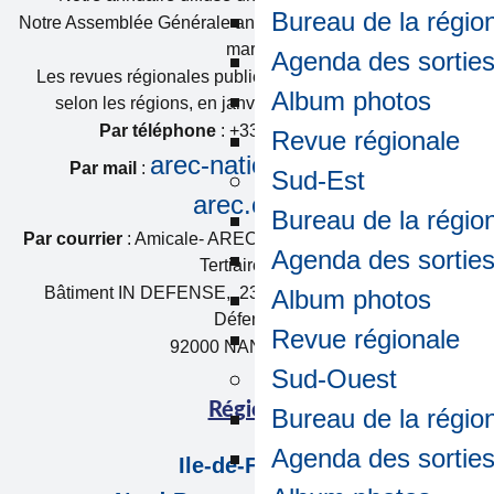
Bureau de la régio
Notre Assemblée Générale annuelle le deuxième mardi de
mars.
Agenda des sortie
Les revues régionales publiées une à deux fois par an
Album photos
selon les régions, en janvier, ou en janvier et juin.
Par téléphone
: +33 (0) 1 55 94 13 02
Revue régionale
arec-national@amicale-
Par mail
:
Sud-Est
arec.com
Bureau de la régio
Par courrier
: Amicale- AREC c/o VINCI Energies France
Agenda des sortie
Tertiaire IDF
Bâtiment IN DEFENSE, 2313-2323 boulevard de la
Album photos
Défense
Revue régionale
92000 NANTERRE
Sud-Ouest
Régions
Bureau de la régio
Agenda des sortie
Ile-de-France