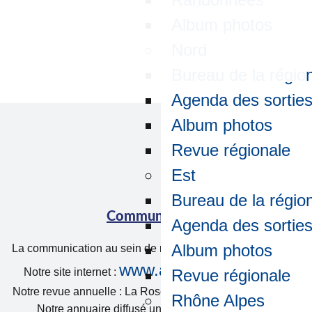
Album photos
Nord
Bureau de la régio
Agenda des sortie
Album photos
Revue régionale
Est
Bureau de la régio
Communication
Agenda des sortie
Album photos
La communication au sein de notre association se fait par :
www.amicale-arec.com
Notre site internet :
Revue régionale
Notre revue annuelle : La Rose des Vents parution en juin.
Rhône Alpes
Notre annuaire diffusé une fois par an en janvier.